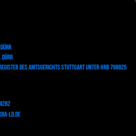
 Dürr
s Dürr
register des Amtsgerichts Stuttgart unter HRB 798825
54282
ia-ld.de