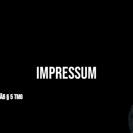
ERENZEN
KARRIE
Impressum
äß § 5 TMG