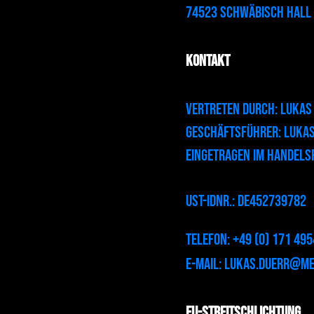
74523 Schwäbisch Hall
Kontakt
Vertreten durch: Lukas
Geschäftsführer: Luka
Eingetragen im Handels
USt-IdNr.: DE452739782
Telefon: +49 (0) 171 49
E-Mail:
lukas.duerr@med
EU-Streitschlichtung